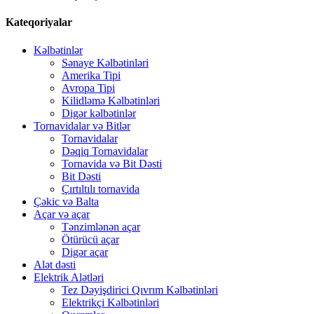
Kateqoriyalar
Kəlbətinlər
Sənaye Kəlbətinləri
Amerika Tipi
Avropa Tipi
Kilidləmə Kəlbətinləri
Digər kəlbətinlər
Tornavidalar və Bitlər
Tornavidalar
Dəqiq Tornavidalar
Tornavida və Bit Dəsti
Bit Dəsti
Çırtıltılı tornavida
Çəkic və Balta
Açar və açar
Tənzimlənən açar
Ötürücü açar
Digər açar
Alət dəsti
Elektrik Alətləri
Tez Dəyişdirici Qıvrım Kəlbətinləri
Elektrikçi Kəlbətinləri