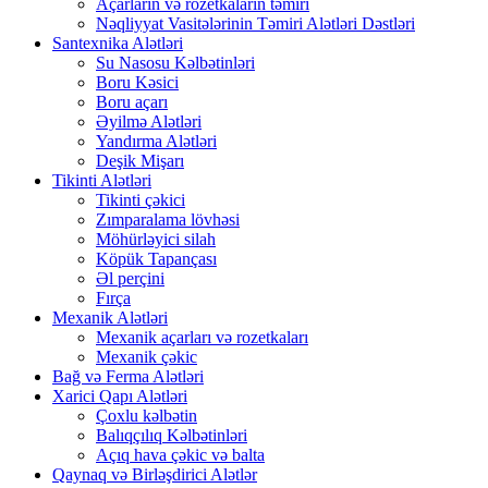
Açarların və rozetkaların təmiri
Nəqliyyat Vasitələrinin Təmiri Alətləri Dəstləri
Santexnika Alətləri
Su Nasosu Kəlbətinləri
Boru Kəsici
Boru açarı
Əyilmə Alətləri
Yandırma Alətləri
Deşik Mişarı
Tikinti Alətləri
Tikinti çəkici
Zımparalama lövhəsi
Möhürləyici silah
Köpük Tapançası
Əl perçini
Fırça
Mexanik Alətləri
Mexanik açarları və rozetkaları
Mexanik çəkic
Bağ və Ferma Alətləri
Xarici Qapı Alətləri
Çoxlu kəlbətin
Balıqçılıq Kəlbətinləri
Açıq hava çəkic və balta
Qaynaq və Birləşdirici Alətlər