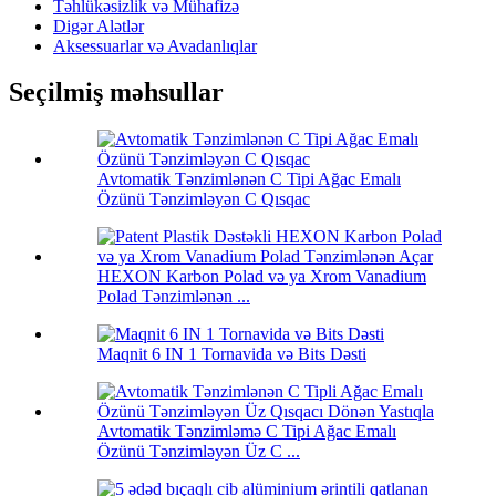
Təhlükəsizlik və Mühafizə
Digər Alətlər
Aksessuarlar və Avadanlıqlar
Seçilmiş məhsullar
Avtomatik Tənzimlənən C Tipi Ağac Emalı
Özünü Tənzimləyən C Qısqac
HEXON Karbon Polad və ya Xrom Vanadium
Polad Tənzimlənən ...
Maqnit 6 IN 1 Tornavida və Bits Dəsti
Avtomatik Tənzimləmə C Tipi Ağac Emalı
Özünü Tənzimləyən Üz C ...