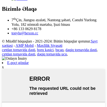
Bizimlə Əlaqə
th
7
Çin, Jiangsu əyaləti, Nantong şəhəri, Cənubi Yuelong
Yolu, 182 nömrəli mərtəbə, Şuzi binası
+86 133 0629 8178
tonylu@hexon.cc
© Müəllif hüquqları - 2021-2024: Bütün hüquqlar qorunur.
Sayt
xəritəsi
-
AMP Mobil
-
Məxfilik Siyasəti
cırtdan tornavida dəsti
,
boru kəsici
,
bıçaq
,
dəqiq tornavida dəsti
,
cırtdan tornavida dəsti
,
dəqiq tornavida ucu
,
E-poçt göndər
x