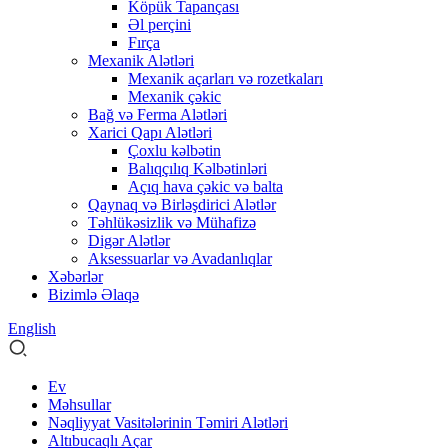
Köpük Tapançası
Əl perçini
Fırça
Mexanik Alətləri
Mexanik açarları və rozetkaları
Mexanik çəkic
Bağ və Ferma Alətləri
Xarici Qapı Alətləri
Çoxlu kəlbətin
Balıqçılıq Kəlbətinləri
Açıq hava çəkic və balta
Qaynaq və Birləşdirici Alətlər
Təhlükəsizlik və Mühafizə
Digər Alətlər
Aksessuarlar və Avadanlıqlar
Xəbərlər
Bizimlə Əlaqə
English
Ev
Məhsullar
Nəqliyyat Vasitələrinin Təmiri Alətləri
Altıbucaqlı Açar