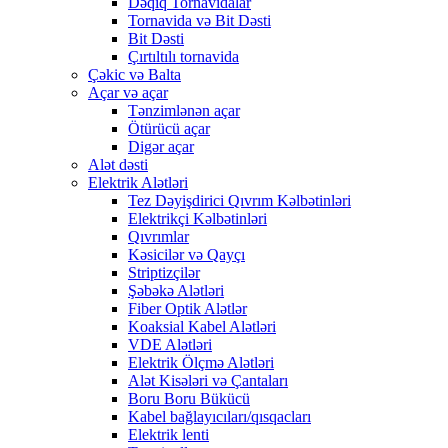
Dəqiq Tornavidalar
Tornavida və Bit Dəsti
Bit Dəsti
Çırtıltılı tornavida
Çəkic və Balta
Açar və açar
Tənzimlənən açar
Ötürücü açar
Digər açar
Alət dəsti
Elektrik Alətləri
Tez Dəyişdirici Qıvrım Kəlbətinləri
Elektrikçi Kəlbətinləri
Qıvrımlar
Kəsicilər və Qayçı
Striptizçilər
Şəbəkə Alətləri
Fiber Optik Alətlər
Koaksial Kabel Alətləri
VDE Alətləri
Elektrik Ölçmə Alətləri
Alət Kisələri və Çantaları
Boru Boru Bükücü
Kabel bağlayıcıları/qısqacları
Elektrik lenti