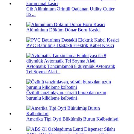
Cib Alüminium Ərintili Qatlanan Utility Cutter
ilə ...
Alüminium Döküm Dönər Boru Kəsici
PVC Batırılmış Dəstəkli Elektrik Kabel Kəsici
Avtomatik Tənzimləməli 8 düymlük Avtomatik
Tel Soyma Aləti...
Özünü tənzimləyən, sürətli buraxılan uzun
burunlu kilidləmə kəlbətini
Amerika Tipi Əyri Bükülmüş Burun Kəlbətinləri