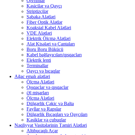
Qıvrımlar
Kəsicilər və Qayçı
Striptizçilər
Şəbəkə Alətləri
Fiber Optik Alətlər
Koaksial Kabel Alətləri
VDE Alətləri
Elektrik Ölçmə Alətləri
Alət Kisələri və Çantaları
Boru Boru Bükücü
Kabel bağlayıcıları/qısqacları
Elektrik lenti
Terminallar
Qayçı və bıçaqlar
Ağac emalı alətləri
Ölçmə Alətləri
Qısqaclar və qısqaclar
Əl mişarları
Ölçmə Alətləri
Dülgərlik Çəkic və Balta
Fayllar və Rapslar
Dülgərlik Bıçaqları və Qayçıları
Kəsiklər və çubuqlar
Nəqliyyat Vasitələrinin Təmiri Alətləri
Altıbucaqlı Açar