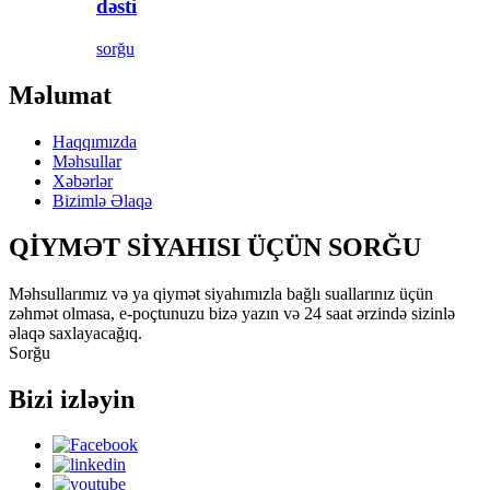
dəsti
sorğu
Məlumat
Haqqımızda
Məhsullar
Xəbərlər
Bizimlə Əlaqə
QİYMƏT SİYAHISI ÜÇÜN SORĞU
Məhsullarımız və ya qiymət siyahımızla bağlı suallarınız üçün
zəhmət olmasa, e-poçtunuzu bizə yazın və 24 saat ərzində sizinlə
əlaqə saxlayacağıq.
Sorğu
Bizi izləyin