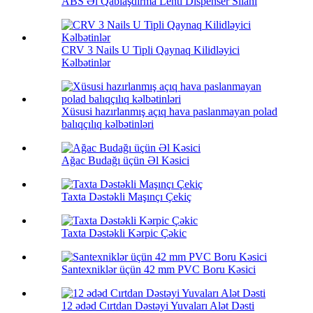
ABS Əl Qablaşdırma Lenti Dispenser Silahı
CRV 3 Nails U Tipli Qaynaq Kilidləyici
Kəlbətinlər
Xüsusi hazırlanmış açıq hava paslanmayan polad
balıqçılıq kəlbətinləri
Ağac Budağı üçün Əl Kəsici
Taxta Dəstəkli Maşınçı Çekiç
Taxta Dəstəkli Kərpic Çəkic
Santexniklər üçün 42 mm PVC Boru Kəsici
12 ədəd Cırtdan Dəstəyi Yuvaları Alət Dəsti