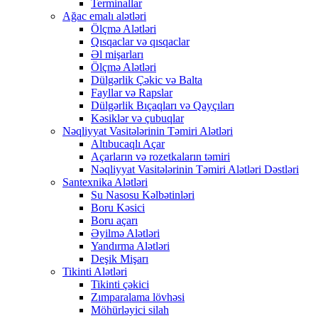
Terminallar
Ağac emalı alətləri
Ölçmə Alətləri
Qısqaclar və qısqaclar
Əl mişarları
Ölçmə Alətləri
Dülgərlik Çəkic və Balta
Fayllar və Rapslar
Dülgərlik Bıçaqları və Qayçıları
Kəsiklər və çubuqlar
Nəqliyyat Vasitələrinin Təmiri Alətləri
Altıbucaqlı Açar
Açarların və rozetkaların təmiri
Nəqliyyat Vasitələrinin Təmiri Alətləri Dəstləri
Santexnika Alətləri
Su Nasosu Kəlbətinləri
Boru Kəsici
Boru açarı
Əyilmə Alətləri
Yandırma Alətləri
Deşik Mişarı
Tikinti Alətləri
Tikinti çəkici
Zımparalama lövhəsi
Möhürləyici silah