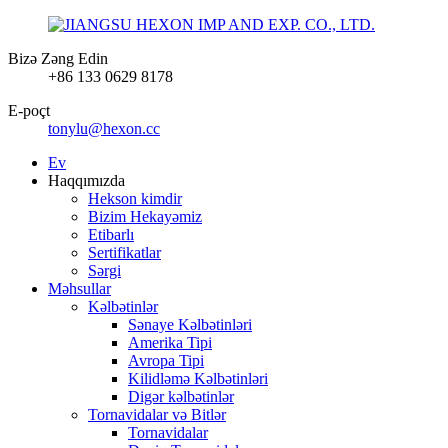
Bizə Zəng Edin
+86 133 0629 8178
E-poçt
tonylu@hexon.cc
Ev
Haqqımızda
Hekson kimdir
Bizim Hekayəmiz
Etibarlı
Sertifikatlar
Sərgi
Məhsullar
Kəlbətinlər
Sənaye Kəlbətinləri
Amerika Tipi
Avropa Tipi
Kilidləmə Kəlbətinləri
Digər kəlbətinlər
Tornavidalar və Bitlər
Tornavidalar