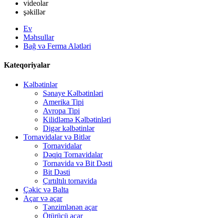
videolar
şəkillər
Ev
Məhsullar
Bağ və Ferma Alətləri
Kateqoriyalar
Kəlbətinlər
Sənaye Kəlbətinləri
Amerika Tipi
Avropa Tipi
Kilidləmə Kəlbətinləri
Digər kəlbətinlər
Tornavidalar və Bitlər
Tornavidalar
Dəqiq Tornavidalar
Tornavida və Bit Dəsti
Bit Dəsti
Çırtıltılı tornavida
Çəkic və Balta
Açar və açar
Tənzimlənən açar
Ötürücü açar