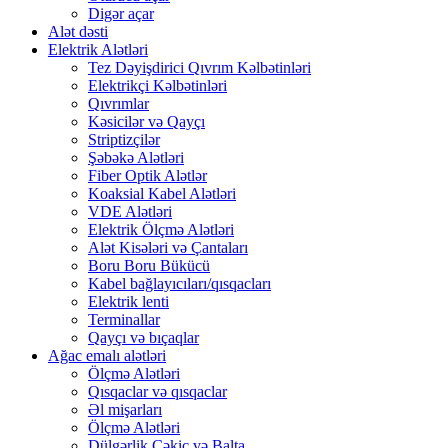
Digər açar
Alət dəsti
Elektrik Alətləri
Tez Dəyişdirici Qıvrım Kəlbətinləri
Elektrikçi Kəlbətinləri
Qıvrımlar
Kəsicilər və Qayçı
Striptizçilər
Şəbəkə Alətləri
Fiber Optik Alətlər
Koaksial Kabel Alətləri
VDE Alətləri
Elektrik Ölçmə Alətləri
Alət Kisələri və Çantaları
Boru Boru Bükücü
Kabel bağlayıcıları/qısqacları
Elektrik lenti
Terminallar
Qayçı və bıçaqlar
Ağac emalı alətləri
Ölçmə Alətləri
Qısqaclar və qısqaclar
Əl mişarları
Ölçmə Alətləri
Dülgərlik Çəkic və Balta