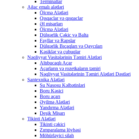
Terminallar
Ağac emalı alətləri
Ölçmə Alətləri
Qısqaclar və qısqaclar
Əl mişarları
Ölçmə Alətləri
Dülgərlik Çəkic və Balta
Fayllar və Rapslar
Dülgərlik Bıçaqları və Qayçıları
Kəsiklər və çubuqlar
Nəqliyyat Vasitələrinin Təmiri Alətləri
Altıbucaqlı Açar
Açarların və rozetkaların təmiri
Nəqliyyat Vasitələrinin Təmiri Alətləri Dəstləri
Santexnika Alətləri
Su Nasosu Kəlbətinləri
Boru Kəsici
Boru açarı
Əyilmə Alətləri
Yandırma Alətləri
Deşik Mişarı
Tikinti Alətləri
Tikinti çəkici
Zımparalama lövhəsi
Möhürləyici silah