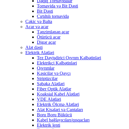
Dəqiq Tornavidalar
Tornavida və Bit Dəsti
Bit Dəsti
Çırtıltılı tornavida
Çəkic və Balta
Açar və açar
Tənzimlənən açar
Ötürücü açar
Digər açar
Alət dəsti
Elektrik Alətləri
Tez Dəyişdirici Qıvrım Kəlbətinləri
Elektrikçi Kəlbətinləri
Qıvrımlar
Kəsicilər və Qayçı
Striptizçilər
Şəbəkə Alətləri
Fiber Optik Alətlər
Koaksial Kabel Alətləri
VDE Alətləri
Elektrik Ölçmə Alətləri
Alət Kisələri və Çantaları
Boru Boru Bükücü
Kabel bağlayıcıları/qısqacları
Elektrik lenti