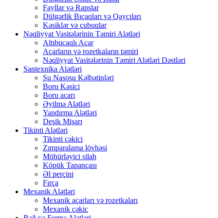
Fayllar və Rapslar
Dülgərlik Bıçaqları və Qayçıları
Kəsiklər və çubuqlar
Nəqliyyat Vasitələrinin Təmiri Alətləri
Altıbucaqlı Açar
Açarların və rozetkaların təmiri
Nəqliyyat Vasitələrinin Təmiri Alətləri Dəstləri
Santexnika Alətləri
Su Nasosu Kəlbətinləri
Boru Kəsici
Boru açarı
Əyilmə Alətləri
Yandırma Alətləri
Deşik Mişarı
Tikinti Alətləri
Tikinti çəkici
Zımparalama lövhəsi
Möhürləyici silah
Köpük Tapançası
Əl perçini
Fırça
Mexanik Alətləri
Mexanik açarları və rozetkaları
Mexanik çəkic
Bağ və Ferma Alətləri