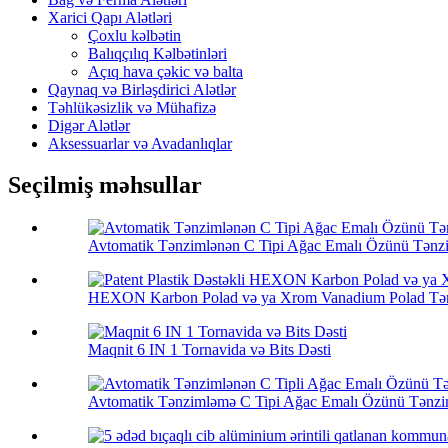
Xarici Qapı Alətləri
Çoxlu kəlbətin
Balıqçılıq Kəlbətinləri
Açıq hava çəkic və balta
Qaynaq və Birləşdirici Alətlər
Təhlükəsizlik və Mühafizə
Digər Alətlər
Aksessuarlar və Avadanlıqlar
Seçilmiş məhsullar
Avtomatik Tənzimlənən C Tipi Ağac Emalı Özünü Tənz
HEXON Karbon Polad və ya Xrom Vanadium Polad Tənz
Maqnit 6 IN 1 Tornavida və Bits Dəsti
Avtomatik Tənzimləmə C Tipi Ağac Emalı Özünü Tənzim