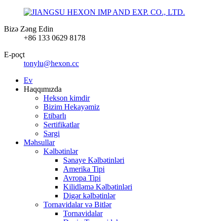
Bizə Zəng Edin
+86 133 0629 8178
E-poçt
tonylu@hexon.cc
Ev
Haqqımızda
Hekson kimdir
Bizim Hekayəmiz
Etibarlı
Sertifikatlar
Sərgi
Məhsullar
Kəlbətinlər
Sənaye Kəlbətinləri
Amerika Tipi
Avropa Tipi
Kilidləmə Kəlbətinləri
Digər kəlbətinlər
Tornavidalar və Bitlər
Tornavidalar