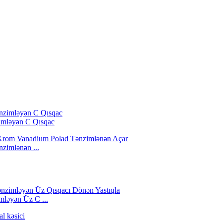
imləyən C Qısqac
imlənən ...
ləyən Üz C ...