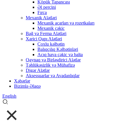
Köpük Tapançası
Əl perçini
Fırça
Mexanik Alətləri
Mexanik açarları və rozetkaları
Mexanik çəkic
Bağ və Ferma Alətləri
Xarici Qapı Alətləri
Çoxlu kəlbətin
Balıqçılıq Kəlbətinləri
Açıq hava çəkic və balta
Qaynaq və Birləşdirici Alətlər
Təhlükəsizlik və Mühafizə
Digər Alətlər
Aksessuarlar və Avadanlıqlar
Xəbərlər
Bizimlə Əlaqə
English