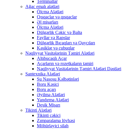
Terminallar
Ağac emalı alətləri
Ölçmə Alətləri
Qısqaclar və qısqaclar
Əl mişarları
Ölçmə Alətləri
Dülgərlik Çəkic və Balta
Fayllar və Rapslar
Dülgərlik Bıçaqları və Qayçıları
Kəsiklər və çubuqlar
Nəqliyyat Vasitələrinin Təmiri Alətləri
Altıbucaqlı Açar
Açarların və rozetkaların təmiri
Nəqliyyat Vasitələrinin Təmiri Alətləri Dəstləri
Santexnika Alətləri
Su Nasosu Kəlbətinləri
Boru Kəsici
Boru açarı
Əyilmə Alətləri
Yandırma Alətləri
Deşik Mişarı
Tikinti Alətləri
Tikinti çəkici
Zımparalama lövhəsi
Möhürləyici silah