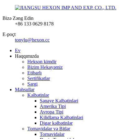
Bizə Zəng Edin
+86 133 0629 8178
E-poçt
tonylu@hexon.cc
Ev
Haqqımızda
Hekson kimdir
Bizim Hekayəmiz
Etibarlı
Sertifikatlar
Sərgi
Məhsullar
Kəlbətinlər
Sənaye Kəlbətinləri
Amerika Tipi
Avropa Tipi
Kilidləmə Kəlbətinləri
Digər kəlbətinlər
Tornavidalar və Bitlər
Tornavidalar