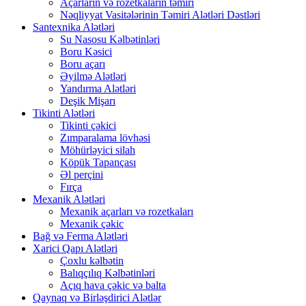
Açarların və rozetkaların təmiri
Nəqliyyat Vasitələrinin Təmiri Alətləri Dəstləri
Santexnika Alətləri
Su Nasosu Kəlbətinləri
Boru Kəsici
Boru açarı
Əyilmə Alətləri
Yandırma Alətləri
Deşik Mişarı
Tikinti Alətləri
Tikinti çəkici
Zımparalama lövhəsi
Möhürləyici silah
Köpük Tapançası
Əl perçini
Fırça
Mexanik Alətləri
Mexanik açarları və rozetkaları
Mexanik çəkic
Bağ və Ferma Alətləri
Xarici Qapı Alətləri
Çoxlu kəlbətin
Balıqçılıq Kəlbətinləri
Açıq hava çəkic və balta
Qaynaq və Birləşdirici Alətlər