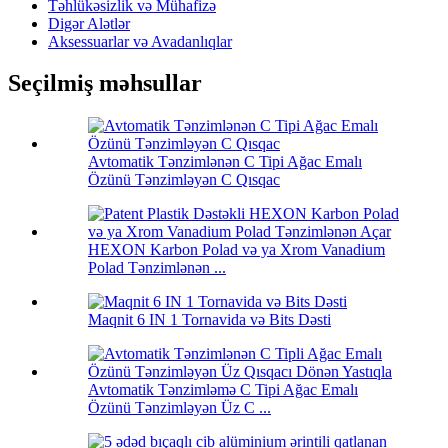
Təhlükəsizlik və Mühafizə
Digər Alətlər
Aksessuarlar və Avadanlıqlar
Seçilmiş məhsullar
Avtomatik Tənzimlənən C Tipi Ağac Emalı
Özünü Tənzimləyən C Qısqac
HEXON Karbon Polad və ya Xrom Vanadium
Polad Tənzimlənən ...
Maqnit 6 IN 1 Tornavida və Bits Dəsti
Avtomatik Tənzimləmə C Tipi Ağac Emalı
Özünü Tənzimləyən Üz C ...