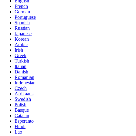
English
French
German
Portuguese
Spanish
Russian
Japanese
Korean
Arabic
Irish
Greek
Turkish
Italian
Danish
Romanian
Indonesian
Czech
Afrikaans
Swedish
Polish
Basque
Catalan
Esperanto
Hindi
Lao