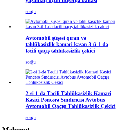
yaşamaq üçün düşərgə baltası
sorğu
Avtomobil şüşəsi qıran və
təhlükəsizlik kəməri kəsən 3-ü 1-də
təcili qaçış təhlükəsizlik çəkici
sorğu
2-si 1-də Təcili Təhlükəsizlik Kəməri
Kəsici Pəncərə Sındırıcısı Avtobus
Avtomobil Qaçışı Təhlükəsizlik Çekici
sorğu
Məlumat