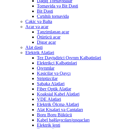
Dəqiq Tornavidalar
Tornavida və Bit Dəsti
Bit Dəsti
Çırtıltılı tornavida
Çəkic və Balta
Açar və açar
Tənzimlənən açar
Ötürücü açar
Digər açar
Alət dəsti
Elektrik Alətləri
Tez Dəyişdirici Qıvrım Kəlbətinləri
Elektrikçi Kəlbətinləri
Qıvrımlar
Kəsicilər və Qayçı
Striptizçilər
Şəbəkə Alətləri
Fiber Optik Alətlər
Koaksial Kabel Alətləri
VDE Alətləri
Elektrik Ölçmə Alətləri
Alət Kisələri və Çantaları
Boru Boru Bükücü
Kabel bağlayıcıları/qısqacları
Elektrik lenti