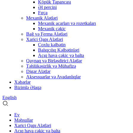
Köpük Tapançası
Əl perçini
Fırça
Mexanik Alətləri
Mexanik açarları və rozetkaları
Mexanik çəkic
Bağ və Ferma Alətləri
Xarici Qapı Alətləri
Çoxlu kəlbətin
Balıqçılıq Kəlbətinləri
Açıq hava çəkic və balta
Qaynaq və Birləşdirici Alətlər
Təhlükəsizlik və Mühafizə
Digər Alətlər
Aksessuarlar və Avadanlıqlar
Xəbərlər
Bizimlə Əlaqə
English
Ev
Məhsullar
Xarici Qapı Alətləri
Açıq hava çəkic və balta