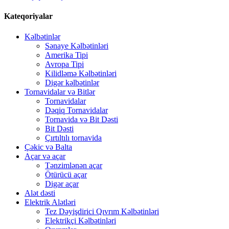
Kateqoriyalar
Kəlbətinlər
Sənaye Kəlbətinləri
Amerika Tipi
Avropa Tipi
Kilidləmə Kəlbətinləri
Digər kəlbətinlər
Tornavidalar və Bitlər
Tornavidalar
Dəqiq Tornavidalar
Tornavida və Bit Dəsti
Bit Dəsti
Çırtıltılı tornavida
Çəkic və Balta
Açar və açar
Tənzimlənən açar
Ötürücü açar
Digər açar
Alət dəsti
Elektrik Alətləri
Tez Dəyişdirici Qıvrım Kəlbətinləri
Elektrikçi Kəlbətinləri