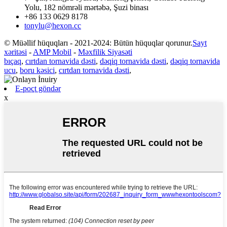
Yolu, 182 nömrəli mərtəbə, Şuzi binası
+86 133 0629 8178
tonylu@hexon.cc
© Müəllif hüquqları - 2021-2024: Bütün hüquqlar qorunur.
Sayt
xəritəsi
-
AMP Mobil
-
Məxfilik Siyasəti
bıçaq
,
cırtdan tornavida dəsti
,
dəqiq tornavida dəsti
,
dəqiq tornavida
ucu
,
boru kəsici
,
cırtdan tornavida dəsti
,
E-poçt göndər
x