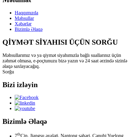
Haqqımızda
Məhsullar
Xəbərlər
Bizimlə Əlaqə
QİYMƏT SİYAHISI ÜÇÜN SORĞU
Məhsullarımız və ya qiymət siyahımızla bağlı suallarınız üçün
zəhmət olmasa, e-poçtunuzu bizə yazın və 24 saat ərzində sizinlə
əlaqə saxlayacağıq.
Sorğu
Bizi izləyin
Bizimlə Əlaqə
th
7
Çin, Jiangsu əyaləti, Nantong şəhəri, Cənubi Yuelong