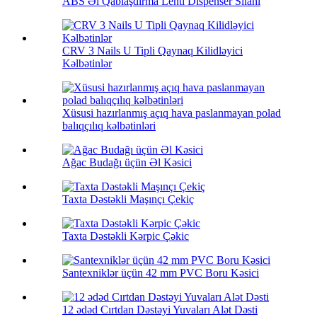
ABS Əl Qablaşdırma Lenti Dispenser Silahı
CRV 3 Nails U Tipli Qaynaq Kilidləyici
Kəlbətinlər
Xüsusi hazırlanmış açıq hava paslanmayan polad
balıqçılıq kəlbətinləri
Ağac Budağı üçün Əl Kəsici
Taxta Dəstəkli Maşınçı Çekiç
Taxta Dəstəkli Kərpic Çəkic
Santexniklər üçün 42 mm PVC Boru Kəsici
12 ədəd Cırtdan Dəstəyi Yuvaları Alət Dəsti