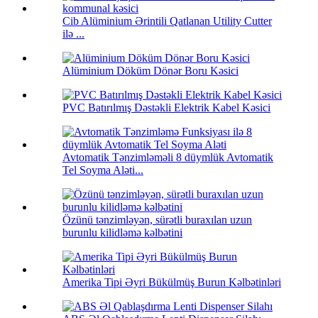
Cib Alüminium Ərintili Qatlanan Utility Cutter
ilə ...
Alüminium Döküm Dönər Boru Kəsici
PVC Batırılmış Dəstəkli Elektrik Kabel Kəsici
Avtomatik Tənzimləməli 8 düymlük Avtomatik
Tel Soyma Aləti...
Özünü tənzimləyən, sürətli buraxılan uzun
burunlu kilidləmə kəlbətini
Amerika Tipi Əyri Bükülmüş Burun Kəlbətinləri