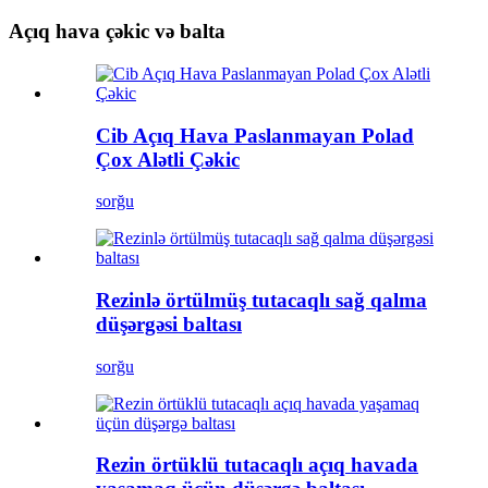
Açıq hava çəkic və balta
Cib Açıq Hava Paslanmayan Polad
Çox Alətli Çəkic
sorğu
Rezinlə örtülmüş tutacaqlı sağ qalma
düşərgəsi baltası
sorğu
Rezin örtüklü tutacaqlı açıq havada