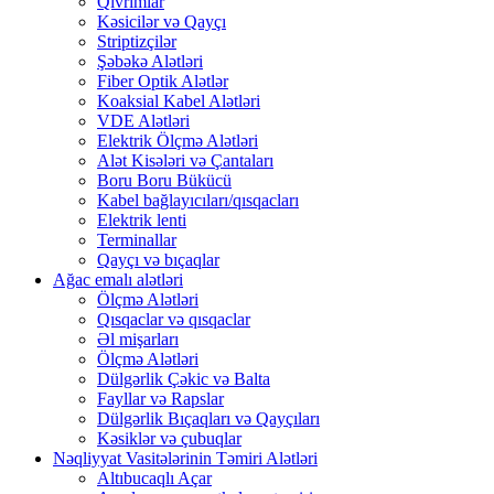
Qıvrımlar
Kəsicilər və Qayçı
Striptizçilər
Şəbəkə Alətləri
Fiber Optik Alətlər
Koaksial Kabel Alətləri
VDE Alətləri
Elektrik Ölçmə Alətləri
Alət Kisələri və Çantaları
Boru Boru Bükücü
Kabel bağlayıcıları/qısqacları
Elektrik lenti
Terminallar
Qayçı və bıçaqlar
Ağac emalı alətləri
Ölçmə Alətləri
Qısqaclar və qısqaclar
Əl mişarları
Ölçmə Alətləri
Dülgərlik Çəkic və Balta
Fayllar və Rapslar
Dülgərlik Bıçaqları və Qayçıları
Kəsiklər və çubuqlar
Nəqliyyat Vasitələrinin Təmiri Alətləri
Altıbucaqlı Açar