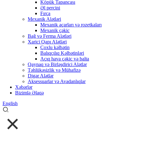
Köpük Tapançası
Əl perçini
Fırça
Mexanik Alətləri
Mexanik açarları və rozetkaları
Mexanik çəkic
Bağ və Ferma Alətləri
Xarici Qapı Alətləri
Çoxlu kəlbətin
Balıqçılıq Kəlbətinləri
Açıq hava çəkic və balta
Qaynaq və Birləşdirici Alətlər
Təhlükəsizlik və Mühafizə
Digər Alətlər
Aksessuarlar və Avadanlıqlar
Xəbərlər
Bizimlə Əlaqə
English