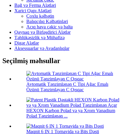
Bağ və Ferma Alətləri
Xarici Qapı Alətləri
Çoxlu kəlbətin
Balıqçılıq Kəlbətinləri
Açıq hava çəkic və balta
Qaynaq və Birləşdirici Alətlər
Təhlükəsizlik və Mühafizə
Digər Alətlər
Aksessuarlar və Avadanlıqlar
Seçilmiş məhsullar
Avtomatik Tənzimlənən C Tipi Ağac Emalı
Özünü Tənzimləyən C Qısqac
HEXON Karbon Polad və ya Xrom Vanadium
Polad Tənzimlənən ...
Maqnit 6 IN 1 Tornavida və Bits Dəsti