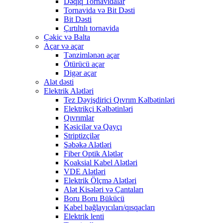
Dəqiq Tornavidalar
Tornavida və Bit Dəsti
Bit Dəsti
Çırtıltılı tornavida
Çəkic və Balta
Açar və açar
Tənzimlənən açar
Ötürücü açar
Digər açar
Alət dəsti
Elektrik Alətləri
Tez Dəyişdirici Qıvrım Kəlbətinləri
Elektrikçi Kəlbətinləri
Qıvrımlar
Kəsicilər və Qayçı
Striptizçilər
Şəbəkə Alətləri
Fiber Optik Alətlər
Koaksial Kabel Alətləri
VDE Alətləri
Elektrik Ölçmə Alətləri
Alət Kisələri və Çantaları
Boru Boru Bükücü
Kabel bağlayıcıları/qısqacları
Elektrik lenti