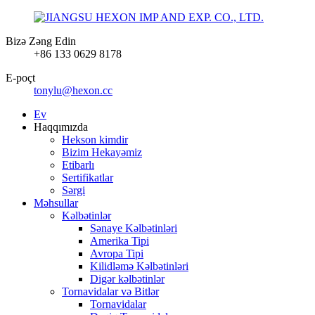
Bizə Zəng Edin
+86 133 0629 8178
E-poçt
tonylu@hexon.cc
Ev
Haqqımızda
Hekson kimdir
Bizim Hekayəmiz
Etibarlı
Sertifikatlar
Sərgi
Məhsullar
Kəlbətinlər
Sənaye Kəlbətinləri
Amerika Tipi
Avropa Tipi
Kilidləmə Kəlbətinləri
Digər kəlbətinlər
Tornavidalar və Bitlər
Tornavidalar