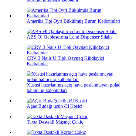
Amerika Tipi Əyri Bükülmüş Burun Kəlbətinləri
ABS Əl Qablaşdırma Lenti Dispenser Silahı
CRV 3 Nails U Tipli Qaynaq Kilidləyici
Kəlbətinlər
Xüsusi hazırlanmış açıq hava paslanmayan polad
balıqçılıq kəlbətinləri
Ağac Budağı üçün Əl Kəsici
Taxta Dəstəkli Maşınçı Çekiç