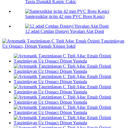
Taxta Dəstəkli Kərpic Çəkic
Santexniklər üçün 42 mm PVC Boru Kəsici
12 ədəd Cırtdan Dəstəyi Yuvaları Alət Dəsti