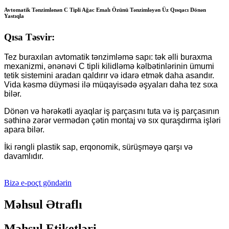
Avtomatik Tənzimlənən C Tipli Ağac Emalı Özünü Tənzimləyən Üz Qısqacı Dönən
Yastıqla
Qısa Təsvir:
Tez buraxılan avtomatik tənzimləmə sapı: tək əlli buraxma
mexanizmi, ənənəvi C tipli kilidləmə kəlbətinlərinin ümumi
tetik sistemini aradan qaldırır və idarə etmək daha asandır.
Vida kəsmə düyməsi ilə müqayisədə əşyaları daha tez sıxa
bilər.
Dönən və hərəkətli ayaqlar iş parçasını tuta və iş parçasının
səthinə zərər vermədən çətin montaj və sıx quraşdırma işləri
apara bilər.
İki rəngli plastik sap, erqonomik, sürüşməyə qarşı və
davamlıdır.
Bizə e-poçt göndərin
Məhsul Ətraflı
Məhsul Etiketləri