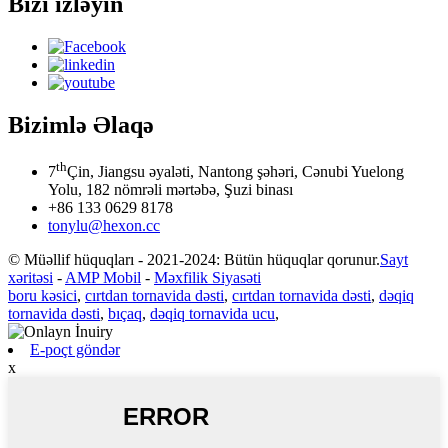
Bizi izləyin
Bizimlə Əlaqə
th
7
Çin, Jiangsu əyaləti, Nantong şəhəri, Cənubi Yuelong
Yolu, 182 nömrəli mərtəbə, Şuzi binası
+86 133 0629 8178
tonylu@hexon.cc
© Müəllif hüquqları - 2021-2024: Bütün hüquqlar qorunur.
Sayt
xəritəsi
-
AMP Mobil
-
Məxfilik Siyasəti
boru kəsici
,
cırtdan tornavida dəsti
,
cırtdan tornavida dəsti
,
dəqiq
tornavida dəsti
,
bıçaq
,
dəqiq tornavida ucu
,
E-poçt göndər
x