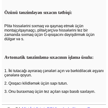
Özünü tənzimləyən sıxacın tətbiqi:
Plitə hissələrini sıxmaq və qaynaq etmək üçün
montajçı/qaynaqçı, plitə/çərçivə hissələrini tez bir
zamanda sıxmaq üçün G-qısqacını dəyişdirmək üçün
dülgər və s.
Avtomatik tənzimləmə sıxacının işləmə üsulu:
1. İki tutacağı ayıraraq çənələri açın və bərkidiləcək əşyanı
çənələrə qoyun.
2. Qısqacı kilidləmək üçün sapı tutun.
3. Onu buraxmaq üçün tez açılan sapı basıb saxlayın.