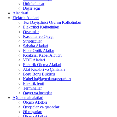
Ötürücü açar
Digər açar
Alət dəsti
Elektrik Alətləri
Tez Dəyişdirici Qıvrım Kəlbətinləri
Elektrikçi Kəlbətinləri
Qıvrımlar
Kəsicilər və Qayçı
Striptizçilər
Şəbəkə Alətləri
Fiber Optik Alətlər
Koaksial Kabel Alətləri
VDE Alətləri
Elektrik Ölçmə Alətləri
Alət Kisələri və Çantaları
Boru Boru Bükücü
Kabel bağlayıcıları/qısqacları
Elektrik lenti
Terminallar
Qayçı və bıçaqlar
Ağac emalı alətləri
Ölçmə Alətləri
Qısqaclar və qısqaclar
Əl mişarları
Ölçmə Alətləri