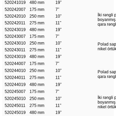
520241019
480 mm
19"
520242007
175 mm
7"
İki rəngli
520242010
250 mm
10"
boyanmış
520242011
275 mm
11"
qara rəngl
520243019
480 mm
19"
520243007
175 mm
7"
520243010
250 mm
10"
Polad sap
nikel örtü
520243011
275 mm
11"
520243019
480 mm
19"
520244007
175 mm
7"
520244010
250 mm
10"
Polad sap
qara rəngl
520244011
275 mm
11"
520244019
480 mm
19"
520245007
175 mm
7"
İki rəngli
520245010
250 mm
10"
boyanmış
520245011
275 mm
11"
nikel örtü
520245019
480 mm
19"