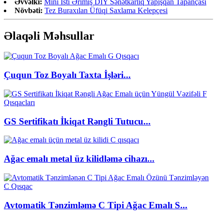
Əvvəlki:
Mini İsti Ərimiş DIY Sənətkarlıq Yapışqan Tapançası
Növbəti:
Tez Buraxılan Üfüqi Saxlama Kelepçesi
Əlaqəli Məhsullar
Çuqun Toz Boyalı Taxta İşləri...
GS Sertifikatı İkiqat Rəngli Tutucu...
Ağac emalı metal üz kilidləmə cihazı...
Avtomatik Tənzimləmə C Tipi Ağac Emalı S...