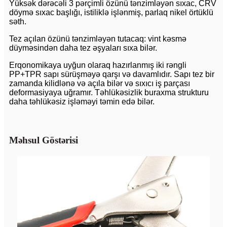
Yüksək dərəcəli 3 pərçimli özünü tənzimləyən sıxac, CRV
döymə sıxac başlığı, istiliklə işlənmiş, parlaq nikel örtüklü
səth.
Tez açılan özünü tənzimləyən tutacaq: vint kəsmə
düyməsindən daha tez əşyaları sıxa bilər.
Erqonomikaya uyğun olaraq hazırlanmış iki rəngli
PP+TPR sapı sürüşməyə qarşı və davamlıdır. Sapı tez bir
zamanda kilidlənə və açıla bilər və sıxıcı iş parçası
deformasiyaya uğramır. Təhlükəsizlik buraxma strukturu
daha təhlükəsiz işləməyi təmin edə bilər.
Məhsul Göstərisi