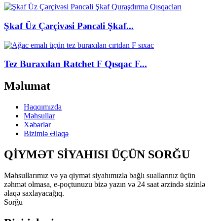
Şkaf Üz Çərçivəsi Pəncəli Şkaf...
Tez Buraxılan Ratchet F Qısqac F...
Məlumat
Haqqımızda
Məhsullar
Xəbərlər
Bizimlə Əlaqə
QİYMƏT SİYAHISI ÜÇÜN SORĞU
Məhsullarımız və ya qiymət siyahımızla bağlı suallarınız üçün
zəhmət olmasa, e-poçtunuzu bizə yazın və 24 saat ərzində sizinlə
əlaqə saxlayacağıq.
Sorğu