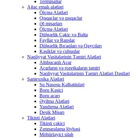
Terminallar
Ağac emalı alətləri
Ölçmə Alətləri
Qısqaclar və qısqaclar
Əl mişarları
Ölçmə Alətləri
Dülgərlik Çəkic və Balta
Fayllar və Rapslar
Dülgərlik Bıçaqları və Qayçıları
Kəsiklər və çubuqlar
Nəqliyyat Vasitələrinin Təmiri Alətləri
Altıbucaqlı Açar
Açarların və rozetkaların təmiri
Nəqliyyat Vasitələrinin Təmiri Alətləri Dəstləri
Santexnika Alətləri
Su Nasosu Kəlbətinləri
Boru Kəsici
Boru açarı
Əyilmə Alətləri
Yandırma Alətləri
Deşik Mişarı
Tikinti Alətləri
Tikinti çəkici
Zımparalama lövhəsi
Möhürləyici silah