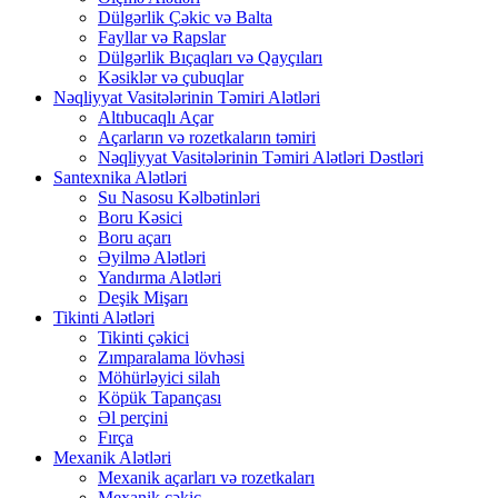
Dülgərlik Çəkic və Balta
Fayllar və Rapslar
Dülgərlik Bıçaqları və Qayçıları
Kəsiklər və çubuqlar
Nəqliyyat Vasitələrinin Təmiri Alətləri
Altıbucaqlı Açar
Açarların və rozetkaların təmiri
Nəqliyyat Vasitələrinin Təmiri Alətləri Dəstləri
Santexnika Alətləri
Su Nasosu Kəlbətinləri
Boru Kəsici
Boru açarı
Əyilmə Alətləri
Yandırma Alətləri
Deşik Mişarı
Tikinti Alətləri
Tikinti çəkici
Zımparalama lövhəsi
Möhürləyici silah
Köpük Tapançası
Əl perçini
Fırça
Mexanik Alətləri
Mexanik açarları və rozetkaları
Mexanik çəkic