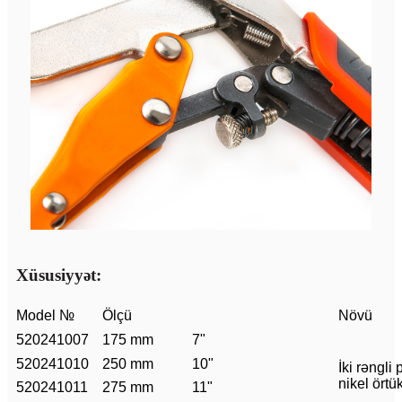
Xüsusiyyət:
Model №
Ölçü
Növü
520241007
175 mm
7"
520241010
250 mm
10"
İki rəngli 
nikel örtü
520241011
275 mm
11"