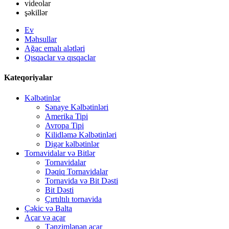
videolar
şəkillər
Ev
Məhsullar
Ağac emalı alətləri
Qısqaclar və qısqaclar
Kateqoriyalar
Kəlbətinlər
Sənaye Kəlbətinləri
Amerika Tipi
Avropa Tipi
Kilidləmə Kəlbətinləri
Digər kəlbətinlər
Tornavidalar və Bitlər
Tornavidalar
Dəqiq Tornavidalar
Tornavida və Bit Dəsti
Bit Dəsti
Çırtıltılı tornavida
Çəkic və Balta
Açar və açar
Tənzimlənən açar