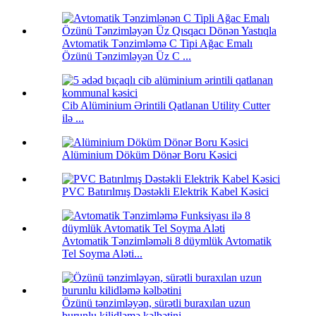
Avtomatik Tənzimləmə C Tipi Ağac Emalı
Özünü Tənzimləyən Üz C ...
Cib Alüminium Ərintili Qatlanan Utility Cutter
ilə ...
Alüminium Döküm Dönər Boru Kəsici
PVC Batırılmış Dəstəkli Elektrik Kabel Kəsici
Avtomatik Tənzimləməli 8 düymlük Avtomatik
Tel Soyma Aləti...
Özünü tənzimləyən, sürətli buraxılan uzun
burunlu kilidləmə kəlbətini