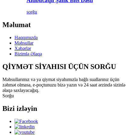
Altıbucaqlı Şank Bits Dəsti
sorğu
Məlumat
Haqqımızda
Məhsullar
Xəbərlər
Bizimlə Əlaqə
QİYMƏT SİYAHISI ÜÇÜN SORĞU
Məhsullarımız və ya qiymət siyahımızla bağlı suallarınız üçün
zəhmət olmasa, e-poçtunuzu bizə yazın və 24 saat ərzində sizinlə
əlaqə saxlayacağıq.
Sorğu
Bizi izləyin