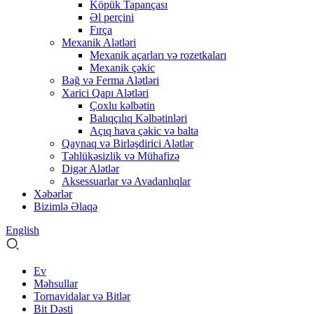
Köpük Tapançası
Əl perçini
Fırça
Mexanik Alətləri
Mexanik açarları və rozetkaları
Mexanik çəkic
Bağ və Ferma Alətləri
Xarici Qapı Alətləri
Çoxlu kəlbətin
Balıqçılıq Kəlbətinləri
Açıq hava çəkic və balta
Qaynaq və Birləşdirici Alətlər
Təhlükəsizlik və Mühafizə
Digər Alətlər
Aksessuarlar və Avadanlıqlar
Xəbərlər
Bizimlə Əlaqə
English
Ev
Məhsullar
Tornavidalar və Bitlər
Bit Dəsti