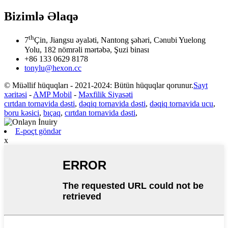
Bizimlə Əlaqə
th
7
Çin, Jiangsu əyaləti, Nantong şəhəri, Cənubi Yuelong
Yolu, 182 nömrəli mərtəbə, Şuzi binası
+86 133 0629 8178
tonylu@hexon.cc
© Müəllif hüquqları - 2021-2024: Bütün hüquqlar qorunur.
Sayt
xəritəsi
-
AMP Mobil
-
Məxfilik Siyasəti
cırtdan tornavida dəsti
,
dəqiq tornavida dəsti
,
dəqiq tornavida ucu
,
boru kəsici
,
bıçaq
,
cırtdan tornavida dəsti
,
E-poçt göndər
x