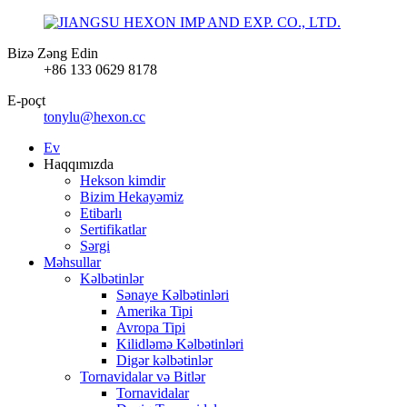
Bizə Zəng Edin
+86 133 0629 8178
E-poçt
tonylu@hexon.cc
Ev
Haqqımızda
Hekson kimdir
Bizim Hekayəmiz
Etibarlı
Sertifikatlar
Sərgi
Məhsullar
Kəlbətinlər
Sənaye Kəlbətinləri
Amerika Tipi
Avropa Tipi
Kilidləmə Kəlbətinləri
Digər kəlbətinlər
Tornavidalar və Bitlər
Tornavidalar