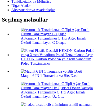
Təhlükəsizlik və Mühafizə
Digər Alətlər
Aksessuarlar və Avadanlıqlar
Seçilmiş məhsullar
Avtomatik Tənzimlənən C Tipi Ağac Emalı
Özünü Tənzimləyən C Qısqac
HEXON Karbon Polad və ya Xrom Vanadium
Polad Tənzimlənən ...
Maqnit 6 IN 1 Tornavida və Bits Dəsti
Avtomatik Tənzimləmə C Tipi Ağac Emalı
Özünü Tənzimləyən Üz C ...