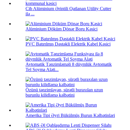
Cib Alüminium Ərintili Qatlanan Utility Cutter
ilə ...
Alüminium Döküm Dönər Boru Kəsici
PVC Batırılmış Dəstəkli Elektrik Kabel Kəsici
Avtomatik Tənzimləməli 8 düymlük Avtomatik
Tel Soyma Aləti...
Özünü tənzimləyən, sürətli buraxılan uzun
burunlu kilidləmə kəlbətini
Amerika Tipi Əyri Bükülmüş Burun Kəlbətinləri