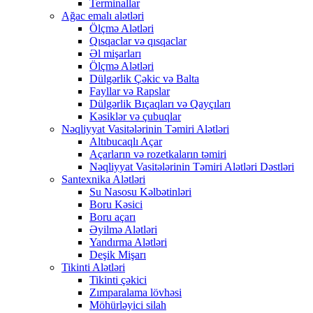
Terminallar
Ağac emalı alətləri
Ölçmə Alətləri
Qısqaclar və qısqaclar
Əl mişarları
Ölçmə Alətləri
Dülgərlik Çəkic və Balta
Fayllar və Rapslar
Dülgərlik Bıçaqları və Qayçıları
Kəsiklər və çubuqlar
Nəqliyyat Vasitələrinin Təmiri Alətləri
Altıbucaqlı Açar
Açarların və rozetkaların təmiri
Nəqliyyat Vasitələrinin Təmiri Alətləri Dəstləri
Santexnika Alətləri
Su Nasosu Kəlbətinləri
Boru Kəsici
Boru açarı
Əyilmə Alətləri
Yandırma Alətləri
Deşik Mişarı
Tikinti Alətləri
Tikinti çəkici
Zımparalama lövhəsi
Möhürləyici silah