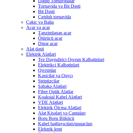
Dəqiq Tornavidalar
Tornavida və Bit Dəsti
Bit Dəsti
Çırtıltılı tornavida
Çəkic və Balta
Açar və açar
Tənzimlənən açar
Ötürücü açar
Digər açar
Alət dəsti
Elektrik Alətləri
Tez Dəyişdirici Qıvrım Kəlbətinləri
Elektrikçi Kəlbətinləri
Qıvrımlar
Kəsicilər və Qayçı
Striptizçilər
Şəbəkə Alətləri
Fiber Optik Alətlər
Koaksial Kabel Alətləri
VDE Alətləri
Elektrik Ölçmə Alətləri
Alət Kisələri və Çantaları
Boru Boru Bükücü
Kabel bağlayıcıları/qısqacları
Elektrik lenti