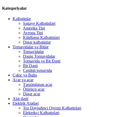
Kateqoriyalar
Kəlbətinlər
Sənaye Kəlbətinləri
Amerika Tipi
Avropa Tipi
Kilidləmə Kəlbətinləri
Digər kəlbətinlər
Tornavidalar və Bitlər
Tornavidalar
Dəqiq Tornavidalar
Tornavida və Bit Dəsti
Bit Dəsti
Çırtıltılı tornavida
Çəkic və Balta
Açar və açar
Tənzimlənən açar
Ötürücü açar
Digər açar
Alət dəsti
Elektrik Alətləri
Tez Dəyişdirici Qıvrım Kəlbətinləri
Elektrikçi Kəlbətinləri