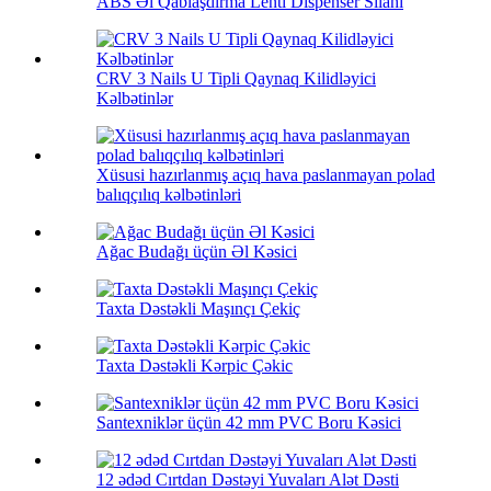
ABS Əl Qablaşdırma Lenti Dispenser Silahı
CRV 3 Nails U Tipli Qaynaq Kilidləyici
Kəlbətinlər
Xüsusi hazırlanmış açıq hava paslanmayan polad
balıqçılıq kəlbətinləri
Ağac Budağı üçün Əl Kəsici
Taxta Dəstəkli Maşınçı Çekiç
Taxta Dəstəkli Kərpic Çəkic
Santexniklər üçün 42 mm PVC Boru Kəsici
12 ədəd Cırtdan Dəstəyi Yuvaları Alət Dəsti