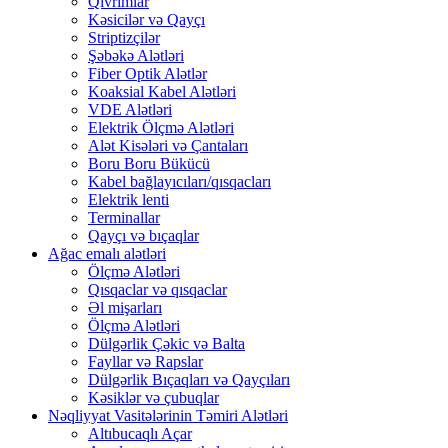
Qıvrımlar
Kəsicilər və Qayçı
Striptizçilər
Şəbəkə Alətləri
Fiber Optik Alətlər
Koaksial Kabel Alətləri
VDE Alətləri
Elektrik Ölçmə Alətləri
Alət Kisələri və Çantaları
Boru Boru Bükücü
Kabel bağlayıcıları/qısqacları
Elektrik lenti
Terminallar
Qayçı və bıçaqlar
Ağac emalı alətləri
Ölçmə Alətləri
Qısqaclar və qısqaclar
Əl mişarları
Ölçmə Alətləri
Dülgərlik Çəkic və Balta
Fayllar və Rapslar
Dülgərlik Bıçaqları və Qayçıları
Kəsiklər və çubuqlar
Nəqliyyat Vasitələrinin Təmiri Alətləri
Altıbucaqlı Açar