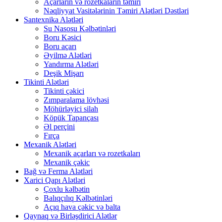
Açarların və rozetkaların təmiri
Nəqliyyat Vasitələrinin Təmiri Alətləri Dəstləri
Santexnika Alətləri
Su Nasosu Kəlbətinləri
Boru Kəsici
Boru açarı
Əyilmə Alətləri
Yandırma Alətləri
Deşik Mişarı
Tikinti Alətləri
Tikinti çəkici
Zımparalama lövhəsi
Möhürləyici silah
Köpük Tapançası
Əl perçini
Fırça
Mexanik Alətləri
Mexanik açarları və rozetkaları
Mexanik çəkic
Bağ və Ferma Alətləri
Xarici Qapı Alətləri
Çoxlu kəlbətin
Balıqçılıq Kəlbətinləri
Açıq hava çəkic və balta
Qaynaq və Birləşdirici Alətlər