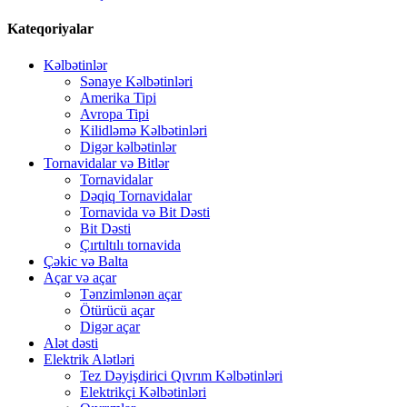
Kateqoriyalar
Kəlbətinlər
Sənaye Kəlbətinləri
Amerika Tipi
Avropa Tipi
Kilidləmə Kəlbətinləri
Digər kəlbətinlər
Tornavidalar və Bitlər
Tornavidalar
Dəqiq Tornavidalar
Tornavida və Bit Dəsti
Bit Dəsti
Çırtıltılı tornavida
Çəkic və Balta
Açar və açar
Tənzimlənən açar
Ötürücü açar
Digər açar
Alət dəsti
Elektrik Alətləri
Tez Dəyişdirici Qıvrım Kəlbətinləri
Elektrikçi Kəlbətinləri