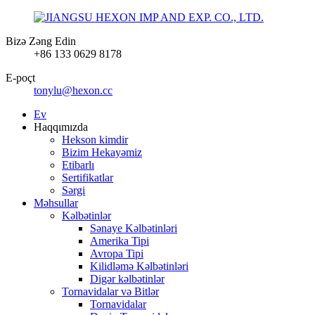
Bizə Zəng Edin
+86 133 0629 8178
E-poçt
tonylu@hexon.cc
Ev
Haqqımızda
Hekson kimdir
Bizim Hekayəmiz
Etibarlı
Sertifikatlar
Sərgi
Məhsullar
Kəlbətinlər
Sənaye Kəlbətinləri
Amerika Tipi
Avropa Tipi
Kilidləmə Kəlbətinləri
Digər kəlbətinlər
Tornavidalar və Bitlər
Tornavidalar