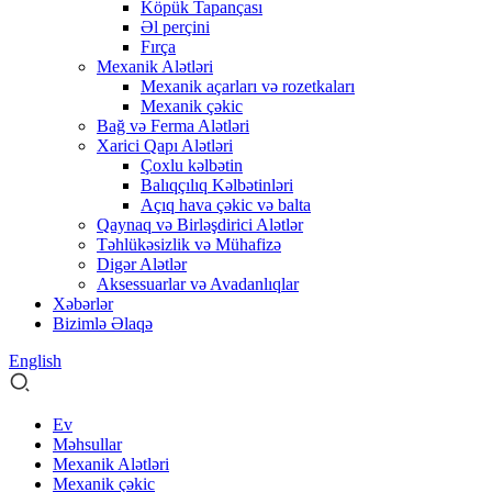
Köpük Tapançası
Əl perçini
Fırça
Mexanik Alətləri
Mexanik açarları və rozetkaları
Mexanik çəkic
Bağ və Ferma Alətləri
Xarici Qapı Alətləri
Çoxlu kəlbətin
Balıqçılıq Kəlbətinləri
Açıq hava çəkic və balta
Qaynaq və Birləşdirici Alətlər
Təhlükəsizlik və Mühafizə
Digər Alətlər
Aksessuarlar və Avadanlıqlar
Xəbərlər
Bizimlə Əlaqə
English
Ev
Məhsullar
Mexanik Alətləri
Mexanik çəkic