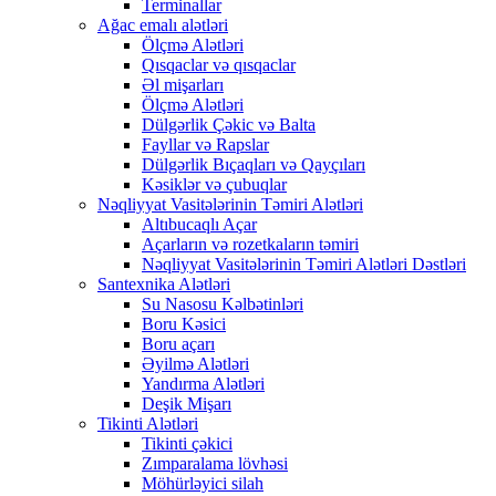
Terminallar
Ağac emalı alətləri
Ölçmə Alətləri
Qısqaclar və qısqaclar
Əl mişarları
Ölçmə Alətləri
Dülgərlik Çəkic və Balta
Fayllar və Rapslar
Dülgərlik Bıçaqları və Qayçıları
Kəsiklər və çubuqlar
Nəqliyyat Vasitələrinin Təmiri Alətləri
Altıbucaqlı Açar
Açarların və rozetkaların təmiri
Nəqliyyat Vasitələrinin Təmiri Alətləri Dəstləri
Santexnika Alətləri
Su Nasosu Kəlbətinləri
Boru Kəsici
Boru açarı
Əyilmə Alətləri
Yandırma Alətləri
Deşik Mişarı
Tikinti Alətləri
Tikinti çəkici
Zımparalama lövhəsi
Möhürləyici silah