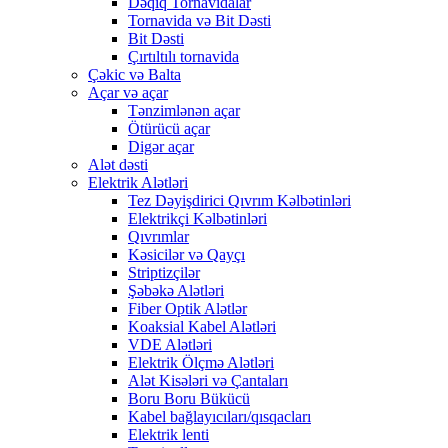
Dəqiq Tornavidalar
Tornavida və Bit Dəsti
Bit Dəsti
Çırtıltılı tornavida
Çəkic və Balta
Açar və açar
Tənzimlənən açar
Ötürücü açar
Digər açar
Alət dəsti
Elektrik Alətləri
Tez Dəyişdirici Qıvrım Kəlbətinləri
Elektrikçi Kəlbətinləri
Qıvrımlar
Kəsicilər və Qayçı
Striptizçilər
Şəbəkə Alətləri
Fiber Optik Alətlər
Koaksial Kabel Alətləri
VDE Alətləri
Elektrik Ölçmə Alətləri
Alət Kisələri və Çantaları
Boru Boru Bükücü
Kabel bağlayıcıları/qısqacları
Elektrik lenti