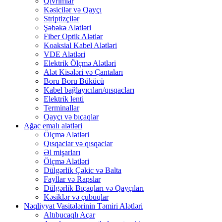
Qıvrımlar
Kəsicilər və Qayçı
Striptizçilər
Şəbəkə Alətləri
Fiber Optik Alətlər
Koaksial Kabel Alətləri
VDE Alətləri
Elektrik Ölçmə Alətləri
Alət Kisələri və Çantaları
Boru Boru Bükücü
Kabel bağlayıcıları/qısqacları
Elektrik lenti
Terminallar
Qayçı və bıçaqlar
Ağac emalı alətləri
Ölçmə Alətləri
Qısqaclar və qısqaclar
Əl mişarları
Ölçmə Alətləri
Dülgərlik Çəkic və Balta
Fayllar və Rapslar
Dülgərlik Bıçaqları və Qayçıları
Kəsiklər və çubuqlar
Nəqliyyat Vasitələrinin Təmiri Alətləri
Altıbucaqlı Açar