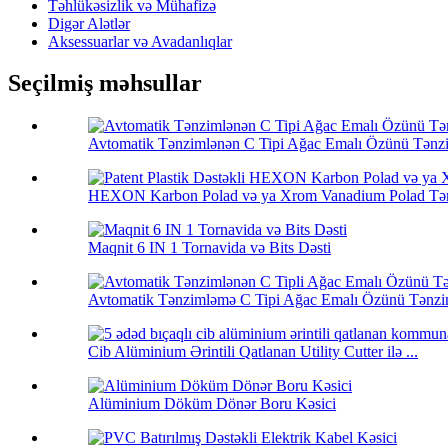
Təhlükəsizlik və Mühafizə
Digər Alətlər
Aksessuarlar və Avadanlıqlar
Seçilmiş məhsullar
Avtomatik Tənzimlənən C Tipi Ağac Emalı Özünü Tənz
HEXON Karbon Polad və ya Xrom Vanadium Polad Tənz
Maqnit 6 IN 1 Tornavida və Bits Dəsti
Avtomatik Tənzimləmə C Tipi Ağac Emalı Özünü Tənzim
Cib Alüminium Ərintili Qatlanan Utility Cutter ilə ...
Alüminium Döküm Dönər Boru Kəsici