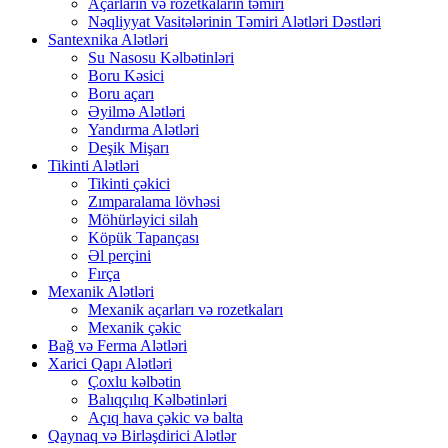
Açarların və rozetkaların təmiri
Nəqliyyat Vasitələrinin Təmiri Alətləri Dəstləri
Santexnika Alətləri
Su Nasosu Kəlbətinləri
Boru Kəsici
Boru açarı
Əyilmə Alətləri
Yandırma Alətləri
Deşik Mişarı
Tikinti Alətləri
Tikinti çəkici
Zımparalama lövhəsi
Möhürləyici silah
Köpük Tapançası
Əl perçini
Fırça
Mexanik Alətləri
Mexanik açarları və rozetkaları
Mexanik çəkic
Bağ və Ferma Alətləri
Xarici Qapı Alətləri
Çoxlu kəlbətin
Balıqçılıq Kəlbətinləri
Açıq hava çəkic və balta
Qaynaq və Birləşdirici Alətlər