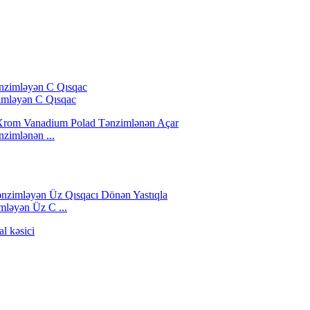
imləyən C Qısqac
imlənən ...
ləyən Üz C ...