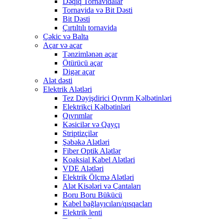
Dəqiq Tornavidalar
Tornavida və Bit Dəsti
Bit Dəsti
Çırtıltılı tornavida
Çəkic və Balta
Açar və açar
Tənzimlənən açar
Ötürücü açar
Digər açar
Alət dəsti
Elektrik Alətləri
Tez Dəyişdirici Qıvrım Kəlbətinləri
Elektrikçi Kəlbətinləri
Qıvrımlar
Kəsicilər və Qayçı
Striptizçilər
Şəbəkə Alətləri
Fiber Optik Alətlər
Koaksial Kabel Alətləri
VDE Alətləri
Elektrik Ölçmə Alətləri
Alət Kisələri və Çantaları
Boru Boru Bükücü
Kabel bağlayıcıları/qısqacları
Elektrik lenti