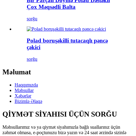
Bir Parçalı Döymə Polad Dəstəkli
Çox Məqsədli Balta
sorğu
Polad boruşəkilli tutacaqlı pəncə
çəkici
sorğu
Məlumat
Haqqımızda
Məhsullar
Xəbərlər
Bizimlə Əlaqə
QİYMƏT SİYAHISI ÜÇÜN SORĞU
Məhsullarımız və ya qiymət siyahımızla bağlı suallarınız üçün
zəhmət olmasa, e-poçtunuzu bizə yazın və 24 saat ərzində sizinlə