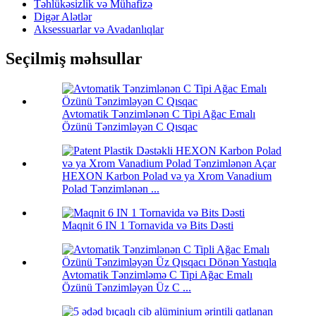
Təhlükəsizlik və Mühafizə
Digər Alətlər
Aksessuarlar və Avadanlıqlar
Seçilmiş məhsullar
Avtomatik Tənzimlənən C Tipi Ağac Emalı
Özünü Tənzimləyən C Qısqac
HEXON Karbon Polad və ya Xrom Vanadium
Polad Tənzimlənən ...
Maqnit 6 IN 1 Tornavida və Bits Dəsti
Avtomatik Tənzimləmə C Tipi Ağac Emalı
Özünü Tənzimləyən Üz C ...