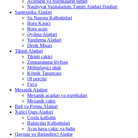
Açarların və rozetkaların təmiri
Nəqliyyat Vasitələrinin Təmiri Alətləri Dəstləri
Santexnika Alətləri
Su Nasosu Kəlbətinləri
Boru Kəsici
Boru açarı
Əyilmə Alətləri
Yandırma Alətləri
Deşik Mişarı
Tikinti Alətləri
Tikinti çəkici
Zımparalama lövhəsi
Möhürləyici silah
Köpük Tapançası
Əl perçini
Fırça
Mexanik Alətləri
Mexanik açarları və rozetkaları
Mexanik çəkic
Bağ və Ferma Alətləri
Xarici Qapı Alətləri
Çoxlu kəlbətin
Balıqçılıq Kəlbətinləri
Açıq hava çəkic və balta
Qaynaq və Birləşdirici Alətlər