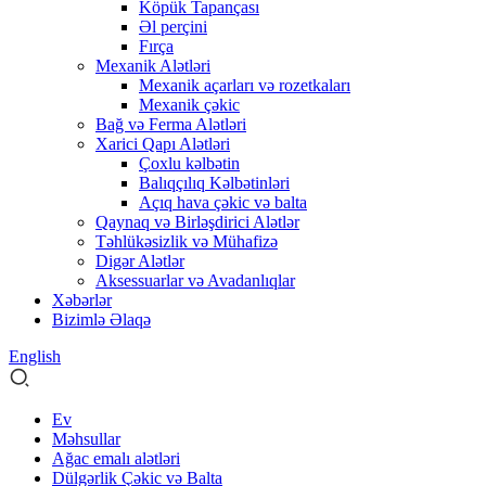
Köpük Tapançası
Əl perçini
Fırça
Mexanik Alətləri
Mexanik açarları və rozetkaları
Mexanik çəkic
Bağ və Ferma Alətləri
Xarici Qapı Alətləri
Çoxlu kəlbətin
Balıqçılıq Kəlbətinləri
Açıq hava çəkic və balta
Qaynaq və Birləşdirici Alətlər
Təhlükəsizlik və Mühafizə
Digər Alətlər
Aksessuarlar və Avadanlıqlar
Xəbərlər
Bizimlə Əlaqə
English
Ev
Məhsullar
Ağac emalı alətləri
Dülgərlik Çəkic və Balta