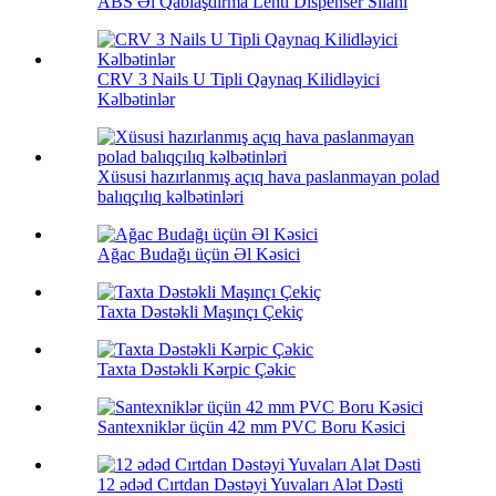
ABS Əl Qablaşdırma Lenti Dispenser Silahı
CRV 3 Nails U Tipli Qaynaq Kilidləyici
Kəlbətinlər
Xüsusi hazırlanmış açıq hava paslanmayan polad
balıqçılıq kəlbətinləri
Ağac Budağı üçün Əl Kəsici
Taxta Dəstəkli Maşınçı Çekiç
Taxta Dəstəkli Kərpic Çəkic
Santexniklər üçün 42 mm PVC Boru Kəsici
12 ədəd Cırtdan Dəstəyi Yuvaları Alət Dəsti