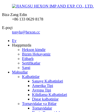
Bizə Zəng Edin
+86 133 0629 8178
E-poçt
tonylu@hexon.cc
Ev
Haqqımızda
Hekson kimdir
Bizim Hekayəmiz
Etibarlı
Sertifikatlar
Sərgi
Məhsullar
Kəlbətinlər
Sənaye Kəlbətinləri
Amerika Tipi
Avropa Tipi
Kilidləmə Kəlbətinləri
Digər kəlbətinlər
Tornavidalar və Bitlər
Tornavidalar