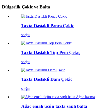
Dülgərlik Çəkic və Balta
Taxta Dəstəkli Pəncə Çəkic
sorğu
Taxta Dəstəkli Top Pein Çekiç
sorğu
Taxta Dəstəkli Dam Çəkic
sorğu
Ağac emalı üçün taxta saplı balta