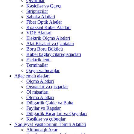
Qıvrımlar
Kəsicilər və Qayçı
Striptizçilər
Şəbəkə Alətləri
Fiber Optik Alətlər
Koaksial Kabel Alətləri
VDE Alətləri
Elektrik Ölçmə Alətləri
Alət Kisələri və Çantaları
Boru Boru Bükücü
Kabel bağlayıcıları/qısqacları
Elektrik lenti
Terminallar
Qayçı və bıçaqlar
Ağac emalı alətləri
Ölçmə Alətləri
Qısqaclar və qısqaclar
Əl mişarları
Ölçmə Alətləri
Dülgərlik Çəkic və Balta
Fayllar və Rapslar
Dülgərlik Bıçaqları və Qayçıları
Kəsiklər və çubuqlar
Nəqliyyat Vasitələrinin Təmiri Alətləri
Altıbucaqlı Açar