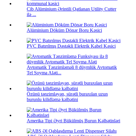
Cib Alüminium Ərintili Qatlanan Utility Cutter
ilə ...
Alüminium Döküm Dönər Boru Kəsici
PVC Batırılmış Dəstəkli Elektrik Kabel Kəsici
Avtomatik Tənzimləməli 8 düymlük Avtomatik
Tel Soyma Aləti...
Özünü tənzimləyən, sürətli buraxılan uzun
burunlu kilidləmə kəlbətini
Amerika Tipi Əyri Bükülmüş Burun Kəlbətinləri