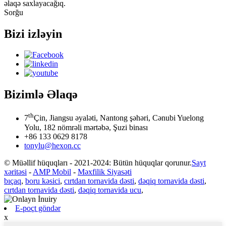
əlaqə saxlayacağıq.
Sorğu
Bizi izləyin
Bizimlə Əlaqə
th
7
Çin, Jiangsu əyaləti, Nantong şəhəri, Cənubi Yuelong
Yolu, 182 nömrəli mərtəbə, Şuzi binası
+86 133 0629 8178
tonylu@hexon.cc
© Müəllif hüquqları - 2021-2024: Bütün hüquqlar qorunur.
Sayt
xəritəsi
-
AMP Mobil
-
Məxfilik Siyasəti
bıçaq
,
boru kəsici
,
cırtdan tornavida dəsti
,
dəqiq tornavida dəsti
,
cırtdan tornavida dəsti
,
dəqiq tornavida ucu
,
E-poçt göndər
x