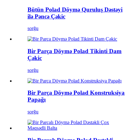
Bütün Polad Döymə Quruluş Dəstəyi
ilə Pəncə Çəkic
sorğu
Bir Parça Döymə Polad Tikinti Dam
Çəkic
sorğu
Bir Parça Döymə Polad Konstruksiya
Papağı
sorğu