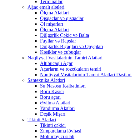
Terminallar
Ağac emalı alətləri
Ölçmə Alətləri
Qısqaclar və qısqaclar
Əl mişarları
Ölçmə Alətləri
Dülgərlik Çəkic və Balta
Fayllar və Rapslar
Dülgərlik Bıçaqları və Qayçıları
Kəsiklər və çubuqlar
Nəqliyyat Vasitələrinin Təmiri Alətləri
Altıbucaqlı Açar
Açarların və rozetkaların təmiri
Nəqliyyat Vasitələrinin Təmiri Alətləri Dəstləri
Santexnika Alətləri
Su Nasosu Kəlbətinləri
Boru Kəsici
Boru açarı
Əyilmə Alətləri
Yandırma Alətləri
Deşik Mişarı
Tikinti Alətləri
Tikinti çəkici
Zımparalama lövhəsi
Möhürləyici silah