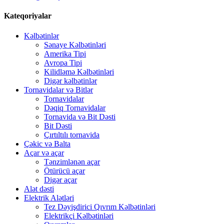
Kateqoriyalar
Kəlbətinlər
Sənaye Kəlbətinləri
Amerika Tipi
Avropa Tipi
Kilidləmə Kəlbətinləri
Digər kəlbətinlər
Tornavidalar və Bitlər
Tornavidalar
Dəqiq Tornavidalar
Tornavida və Bit Dəsti
Bit Dəsti
Çırtıltılı tornavida
Çəkic və Balta
Açar və açar
Tənzimlənən açar
Ötürücü açar
Digər açar
Alət dəsti
Elektrik Alətləri
Tez Dəyişdirici Qıvrım Kəlbətinləri
Elektrikçi Kəlbətinləri