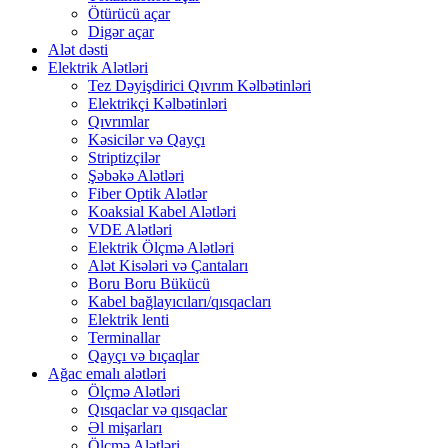
Ötürücü açar
Digər açar
Alət dəsti
Elektrik Alətləri
Tez Dəyişdirici Qıvrım Kəlbətinləri
Elektrikçi Kəlbətinləri
Qıvrımlar
Kəsicilər və Qayçı
Striptizçilər
Şəbəkə Alətləri
Fiber Optik Alətlər
Koaksial Kabel Alətləri
VDE Alətləri
Elektrik Ölçmə Alətləri
Alət Kisələri və Çantaları
Boru Boru Bükücü
Kabel bağlayıcıları/qısqacları
Elektrik lenti
Terminallar
Qayçı və bıçaqlar
Ağac emalı alətləri
Ölçmə Alətləri
Qısqaclar və qısqaclar
Əl mişarları
Ölçmə Alətləri