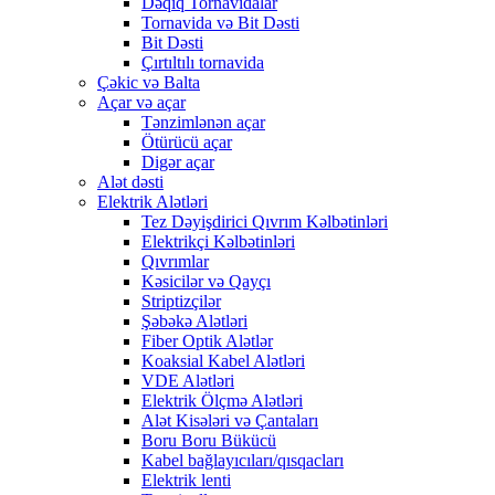
Dəqiq Tornavidalar
Tornavida və Bit Dəsti
Bit Dəsti
Çırtıltılı tornavida
Çəkic və Balta
Açar və açar
Tənzimlənən açar
Ötürücü açar
Digər açar
Alət dəsti
Elektrik Alətləri
Tez Dəyişdirici Qıvrım Kəlbətinləri
Elektrikçi Kəlbətinləri
Qıvrımlar
Kəsicilər və Qayçı
Striptizçilər
Şəbəkə Alətləri
Fiber Optik Alətlər
Koaksial Kabel Alətləri
VDE Alətləri
Elektrik Ölçmə Alətləri
Alət Kisələri və Çantaları
Boru Boru Bükücü
Kabel bağlayıcıları/qısqacları
Elektrik lenti