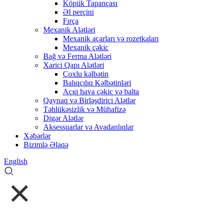
Köpük Tapançası
Əl perçini
Fırça
Mexanik Alətləri
Mexanik açarları və rozetkaları
Mexanik çəkic
Bağ və Ferma Alətləri
Xarici Qapı Alətləri
Çoxlu kəlbətin
Balıqçılıq Kəlbətinləri
Açıq hava çəkic və balta
Qaynaq və Birləşdirici Alətlər
Təhlükəsizlik və Mühafizə
Digər Alətlər
Aksessuarlar və Avadanlıqlar
Xəbərlər
Bizimlə Əlaqə
English