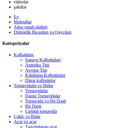
videolar
şəkillər
Ev
Məhsullar
Ağac emalı alətləri
Dülgərlik Bıçaqları və Qayçıları
Kateqoriyalar
Kəlbətinlər
Sənaye Kəlbətinləri
Amerika Tipi
Avropa Tipi
Kilidləmə Kəlbətinləri
Digər kəlbətinlər
Tornavidalar və Bitlər
Tornavidalar
Dəqiq Tornavidalar
Tornavida və Bit Dəsti
Bit Dəsti
Çırtıltılı tornavida
Çəkic və Balta
Açar və açar
Tənzimlənən açar