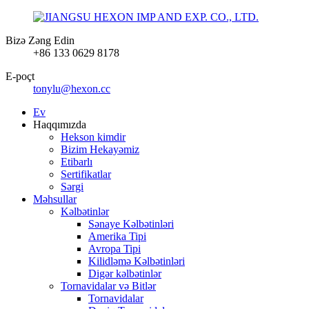
Bizə Zəng Edin
+86 133 0629 8178
E-poçt
tonylu@hexon.cc
Ev
Haqqımızda
Hekson kimdir
Bizim Hekayəmiz
Etibarlı
Sertifikatlar
Sərgi
Məhsullar
Kəlbətinlər
Sənaye Kəlbətinləri
Amerika Tipi
Avropa Tipi
Kilidləmə Kəlbətinləri
Digər kəlbətinlər
Tornavidalar və Bitlər
Tornavidalar