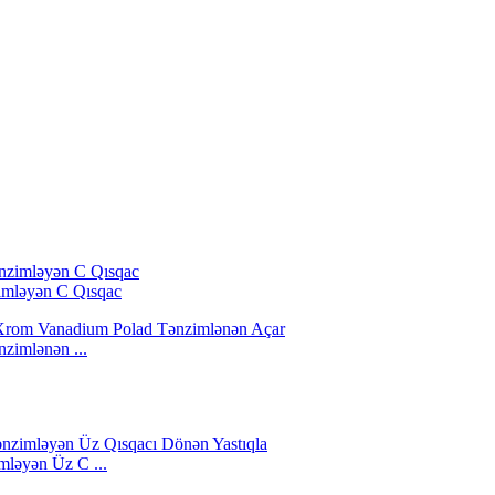
imləyən C Qısqac
imlənən ...
ləyən Üz C ...