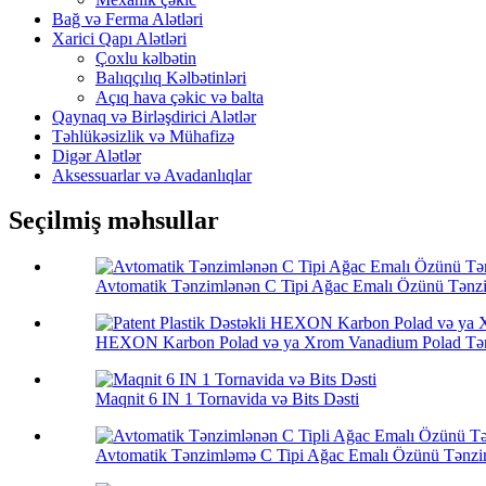
Bağ və Ferma Alətləri
Xarici Qapı Alətləri
Çoxlu kəlbətin
Balıqçılıq Kəlbətinləri
Açıq hava çəkic və balta
Qaynaq və Birləşdirici Alətlər
Təhlükəsizlik və Mühafizə
Digər Alətlər
Aksessuarlar və Avadanlıqlar
Seçilmiş məhsullar
Avtomatik Tənzimlənən C Tipi Ağac Emalı Özünü Tənz
HEXON Karbon Polad və ya Xrom Vanadium Polad Tənz
Maqnit 6 IN 1 Tornavida və Bits Dəsti
Avtomatik Tənzimləmə C Tipi Ağac Emalı Özünü Tənzim