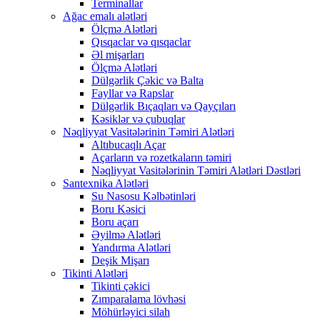
Terminallar
Ağac emalı alətləri
Ölçmə Alətləri
Qısqaclar və qısqaclar
Əl mişarları
Ölçmə Alətləri
Dülgərlik Çəkic və Balta
Fayllar və Rapslar
Dülgərlik Bıçaqları və Qayçıları
Kəsiklər və çubuqlar
Nəqliyyat Vasitələrinin Təmiri Alətləri
Altıbucaqlı Açar
Açarların və rozetkaların təmiri
Nəqliyyat Vasitələrinin Təmiri Alətləri Dəstləri
Santexnika Alətləri
Su Nasosu Kəlbətinləri
Boru Kəsici
Boru açarı
Əyilmə Alətləri
Yandırma Alətləri
Deşik Mişarı
Tikinti Alətləri
Tikinti çəkici
Zımparalama lövhəsi
Möhürləyici silah