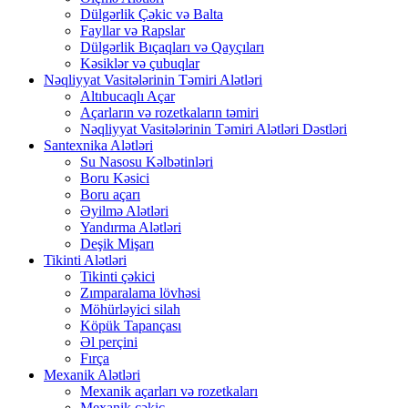
Dülgərlik Çəkic və Balta
Fayllar və Rapslar
Dülgərlik Bıçaqları və Qayçıları
Kəsiklər və çubuqlar
Nəqliyyat Vasitələrinin Təmiri Alətləri
Altıbucaqlı Açar
Açarların və rozetkaların təmiri
Nəqliyyat Vasitələrinin Təmiri Alətləri Dəstləri
Santexnika Alətləri
Su Nasosu Kəlbətinləri
Boru Kəsici
Boru açarı
Əyilmə Alətləri
Yandırma Alətləri
Deşik Mişarı
Tikinti Alətləri
Tikinti çəkici
Zımparalama lövhəsi
Möhürləyici silah
Köpük Tapançası
Əl perçini
Fırça
Mexanik Alətləri
Mexanik açarları və rozetkaları
Mexanik çəkic